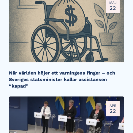
MAJ
22
När världen höjer ett varningens finger – och
Sveriges statsminister kallar assistansen
“kapad”
APR
22