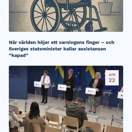
När världen höjer ett varningens finger – och
Sveriges statsminister kallar assistansen
“kapad”
APR
22