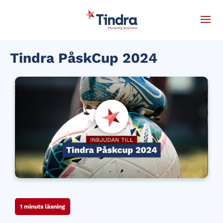
Tindra PåskCup 2024
1
minuts läsning