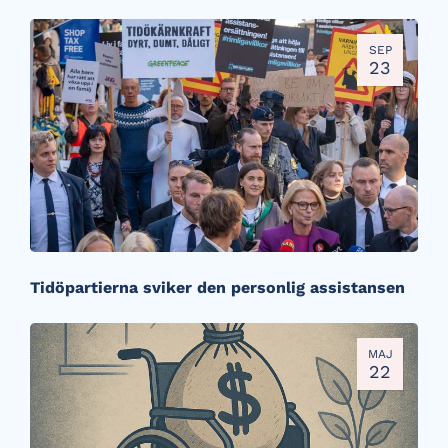
SEP
23
Tidöpartierna sviker den personlig assistansen
MAJ
22