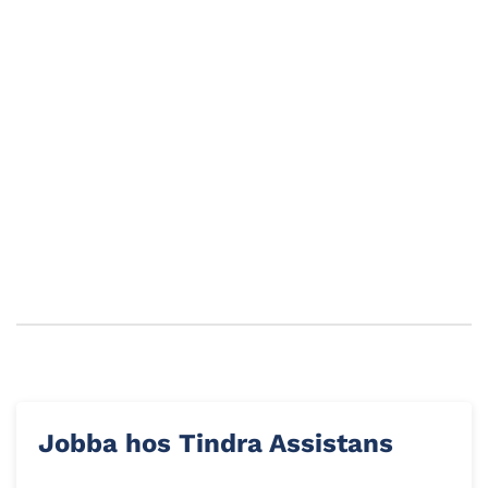
Julaktiviteter med Tindra
Vi hittar försiktigt på lite aktiviteter så här i
helgerna, med umgänge utomhus för alla samt
julpyssel och filmmys på…
Jobba hos Tindra Assistans