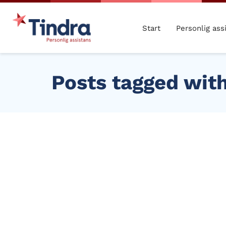
Start
Personlig ass
Posts tagged wit
JUL
24
2023