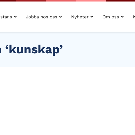
istans
Jobba hos oss
Nyheter
Om oss
h ‘kunskap’