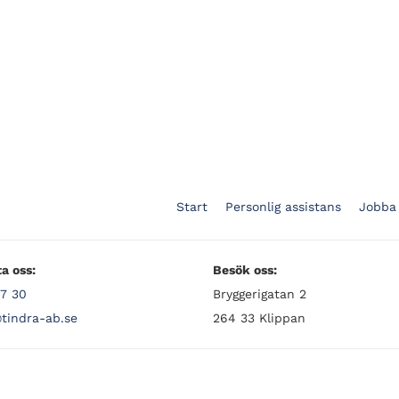
Start
Personlig assistans
Jobba
a oss:
Besök oss:
7 30
Bryggerigatan 2
tindra-ab.se
264 33 Klippan