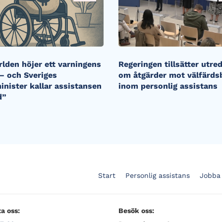
rlden höjer ett varningens
Regeringen tillsätter utre
 – och Sveriges
om åtgärder mot välfärds
inister kallar assistansen
inom personlig assistans
d”
Start
Personlig assistans
Jobba
a oss:
Besök oss: