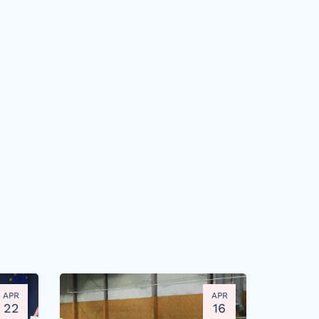
APR
APR
22
16