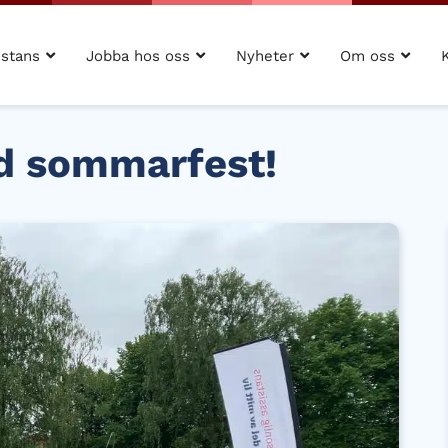
istans
Jobba hos oss
Nyheter
Om oss
ad sommarfest!