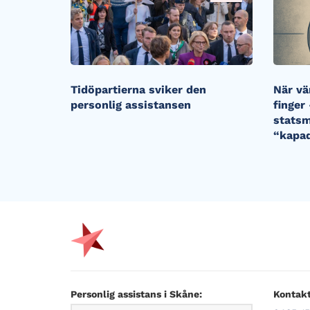
Tidöpartierna sviker den
När vä
personlig assistansen
finger
statsm
“kapa
Personlig assistans i Skåne:
Kontakt