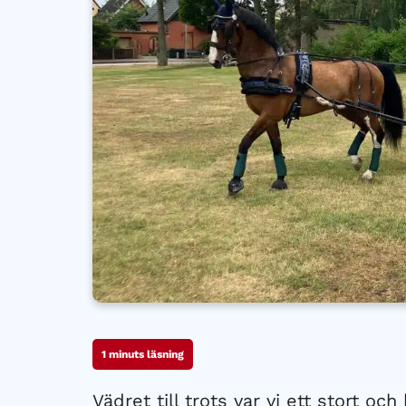
1
minuts läsning
Vädret till trots var vi ett stort oc