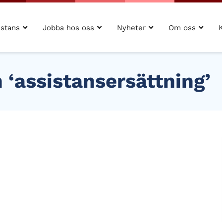
istans
Jobba hos oss
Nyheter
Om oss
 ‘assistansersättning’