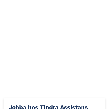
Utbildning i HLR med Klas
Gunnarsson
Vi vill stolt berätta om vår samarbetspartner
About Human Care Sverige AB, med Klas
Gunnarsson i spetsen. I måndags, den…
Jobba hos Tindra Assistans