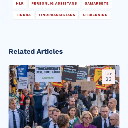
HLR
PERSONLIG ASSISTANS
SAMARBETE
TINDRA
TINDRAASSISTANS
UTBILDNING
Related Articles
SEP
23