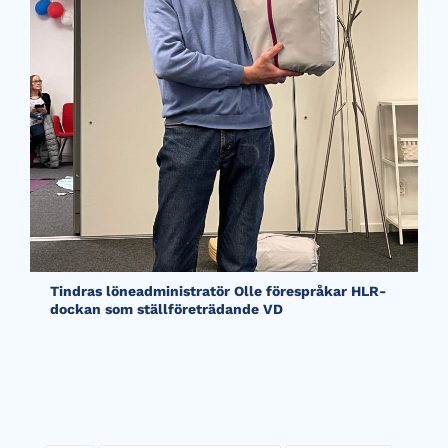
Tindras löneadministratör Olle förespråkar HLR-
dockan som ställföreträdande VD