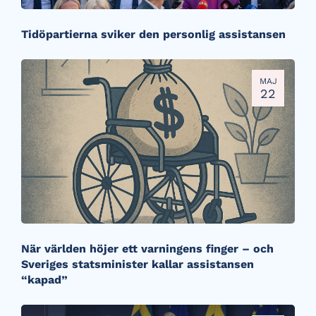
Tidöpartierna sviker den personlig assistansen
MAJ
22
När världen höjer ett varningens finger – och
Sveriges statsminister kallar assistansen
“kapad”