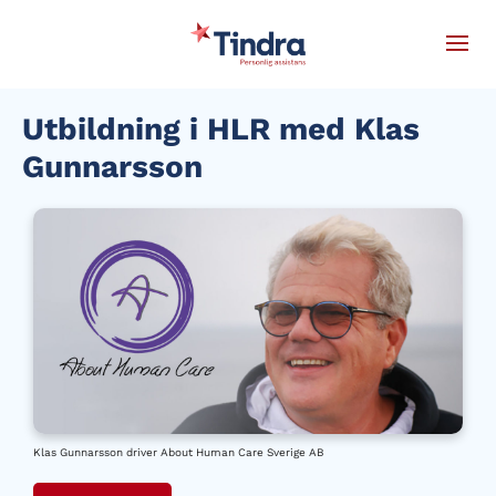
Utbildning i HLR med Klas
Gunnarsson
Klas Gunnarsson driver About Human Care Sverige AB