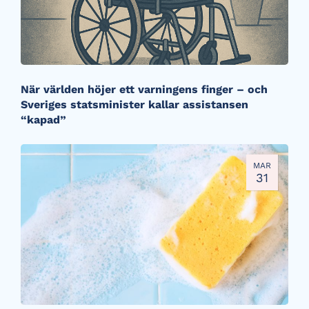
När världen höjer ett varningens finger – och
Sveriges statsminister kallar assistansen
“kapad”
MAR
31