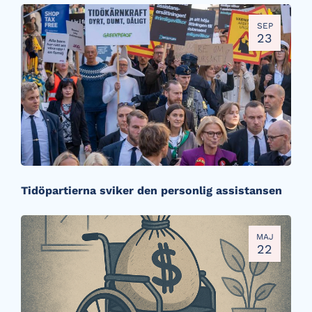
SEP
23
Tidöpartierna sviker den personlig assistansen
MAJ
22