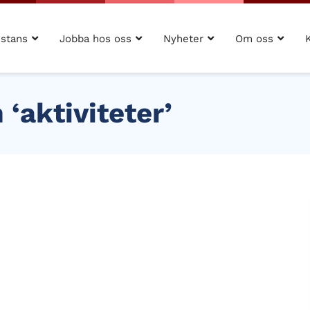
istans
Jobba hos oss
Nyheter
Om oss
‘aktiviteter’