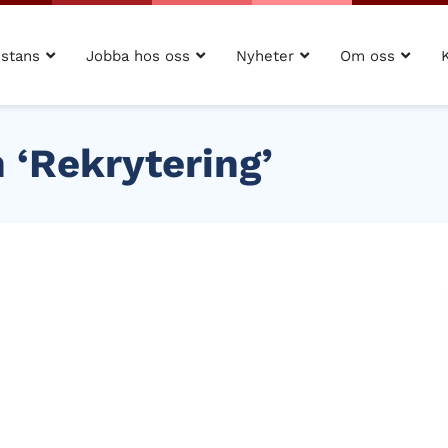
istans
Jobba hos oss
Nyheter
Om oss
 ‘Rekrytering’