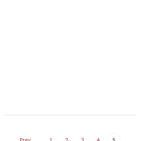
Kundberättelse: Vår dotter,
“M”
1970 fick vi vår dotter nummer två. Efter ett par
månader fick vi beskedet att hon kommer att bli
förståndshandikappad.…
Previous
1
2
3
4
5